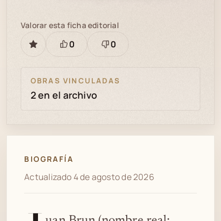
Valorar esta ficha editorial
0
0
GUARDAR
Está
Necesita
bien
revisión
OBRAS VINCULADAS
2 en el archivo
BIOGRAFÍA
Actualizado 4 de agosto de 2026
uan Brun (nombre real: