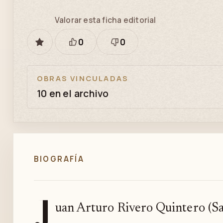
Valorar esta ficha editorial
0
0
GUARDAR
Está
Necesita
bien
revisión
OBRAS VINCULADAS
10 en el archivo
BIOGRAFÍA
J
uan Arturo Rivero Quintero (S