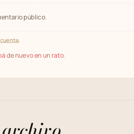
entario público.
 cuenta
.
á de nuevo en un rato.
 archivo