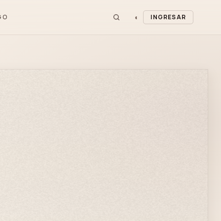
◐
GO
INGRESAR