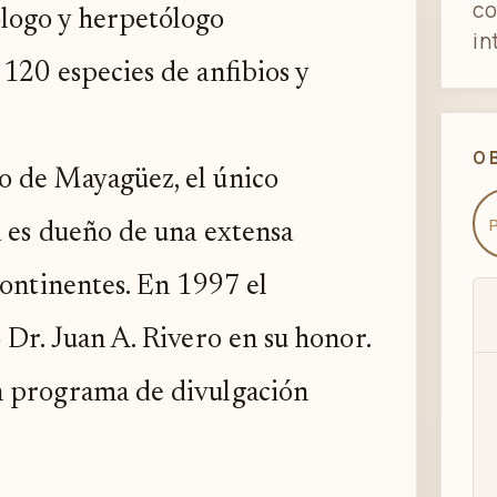
co
logo y herpetólogo
in
120 especies de anfibios y
O
o de Mayagüez, el único
a es dueño de una extensa
continentes. En 1997 el
 Dr. Juan A. Rivero en su honor.
n programa de divulgación