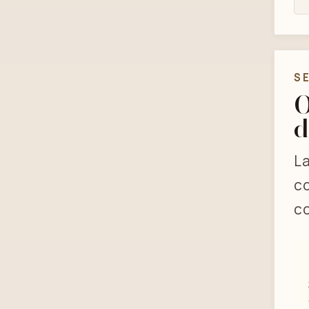
S
O
d
La
co
co