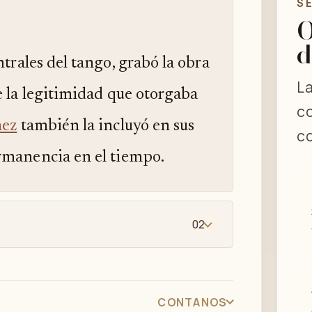
S
O
d
entrales del tango, grabó la obra
La
e la legitimidad que otorgaba
co
mez
también la incluyó en sus
co
rmanencia en el tiempo.
02
CONTANOS