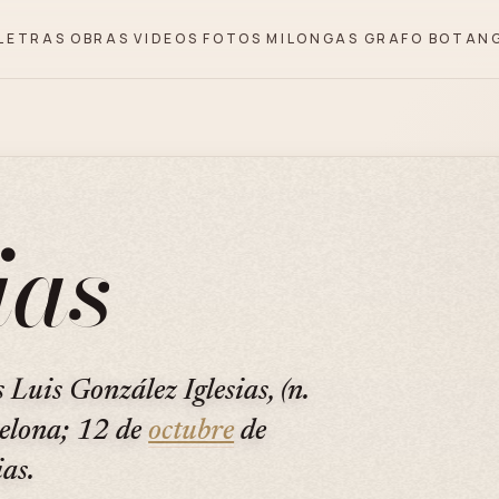
LETRAS
OBRAS
VIDEOS
FOTOS
MILONGAS
GRAFO
BOTAN
ias
Luis González Iglesias, (n.
celona; 12 de
octubre
de
as.