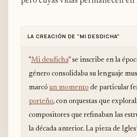
pero cuyas vidas permanecen en l
LA CREACIÓN DE "MI DESDICHA"
"
Mi desdicha
" se inscribe en la épo
género consolidaba su lenguaje musi
marcó
un momento
de particular fe
porteño
, con orquestas que explor
compositores que refinaban las est
la década anterior. La pieza de Igle