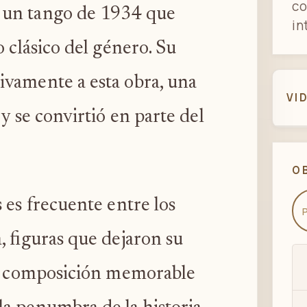
co
, un tango de 1934 que
in
 clásico del género. Su
ivamente a esta obra, una
VI
y se convirtió en parte del
O
 es frecuente entre los
 figuras que dejaron su
na composición memorable