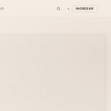
◐
GO
INGRESAR