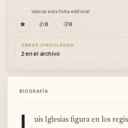
Valorar esta ficha editorial
0
0
GUARDAR
Está
Necesita
bien
revisión
OBRAS VINCULADAS
2 en el archivo
BIOGRAFÍA
L
uis Iglesias figura en los reg