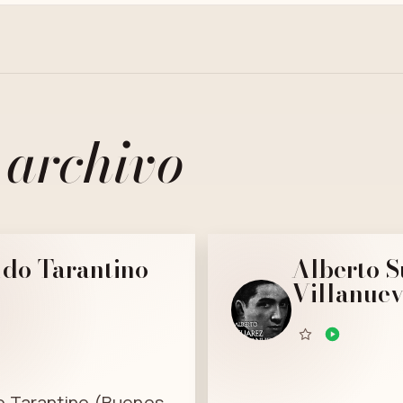
 archivo
do Tarantino
Alberto S
Villanue
o Tarantino (Buenos