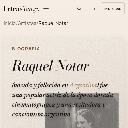
Letras
Tango
◐
INGRESAR
MENU
Inicio
/
Artistas
/
Raquel Notar
BIOGRAFÍA
Raquel Notar
(nacida y fallecida en
Argentina
) fue
una popular actriz de la época dorada
cinematográfica y una recitadora y
cancionista argentina.