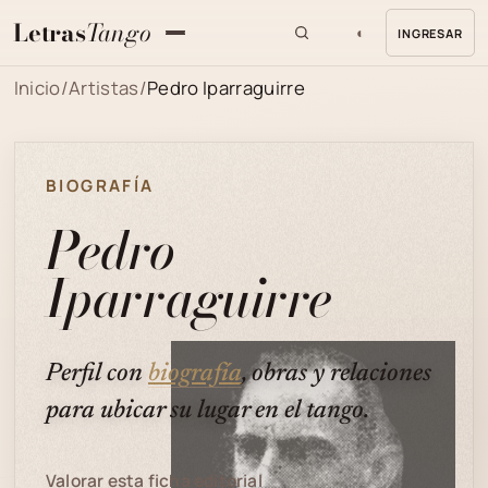
Letras
Tango
◐
INGRESAR
MENU
Inicio
/
Artistas
/
Pedro Iparraguirre
BIOGRAFÍA
Pedro
Iparraguirre
Perfil con
biografía
, obras y relaciones
para ubicar su lugar en el tango.
Valorar esta ficha editorial