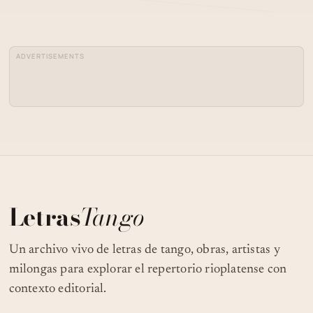
ORQUESTA PEDRO LAURENZ - JUAN
04
CARLOS CASAS - ABANDONO - TANGO
ADVERTISEMENTS
RUBÉN JUAREZ - ARMANDO PONTIER -
05
ABANDONO - TANGO
ABANDONO (RUBÉN JUÁREZ AÑO
06
1972)
07
PEDRO LAURENZ - AMURADO
Letras
Tango
CUARTETO SAN TELMO - AMURADO -
08
Un archivo vivo de letras de tango, obras, artistas y
TANGO
milongas para explorar el repertorio rioplatense con
contexto editorial.
CORNETÍN - CRP3 EN LA CATEDRAL
09
DEL TANGO