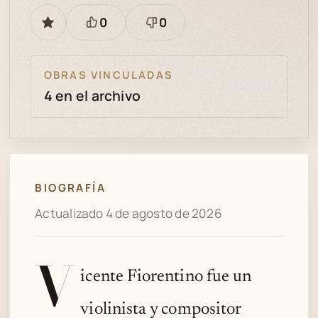
0
0
GUARDAR
Está
Necesita
bien
revisión
OBRAS VINCULADAS
4 en el archivo
BIOGRAFÍA
Actualizado 4 de agosto de 2026
V
icente Fiorentino fue un
violinista y compositor