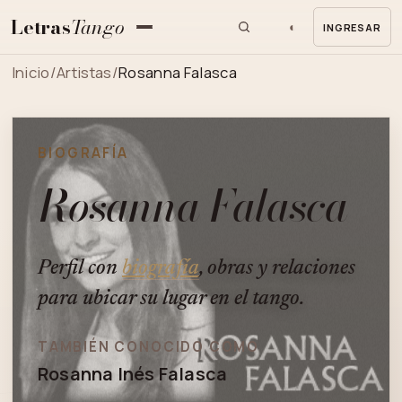
Letras
Tango
◐
INGRESAR
MENU
Inicio
/
Artistas
/
Rosanna Falasca
BIOGRAFÍA
Rosanna Falasca
Perfil con
biografía
, obras y relaciones
para ubicar su lugar en el tango.
TAMBIÉN CONOCIDO COMO
Rosanna Inés Falasca