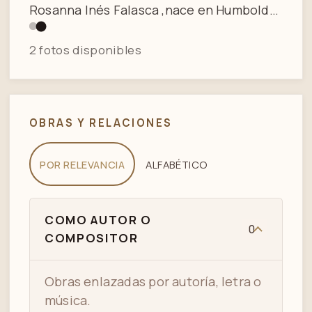
Torcuato, provincia de Buenos Aires, el 20
de febrero de 1983, fue una cantante de
tangos argentina.
2 fotos disponibles
OBRAS Y RELACIONES
POR RELEVANCIA
ALFABÉTICO
COMO AUTOR O
0
COMPOSITOR
Obras enlazadas por autoría, letra o
música.