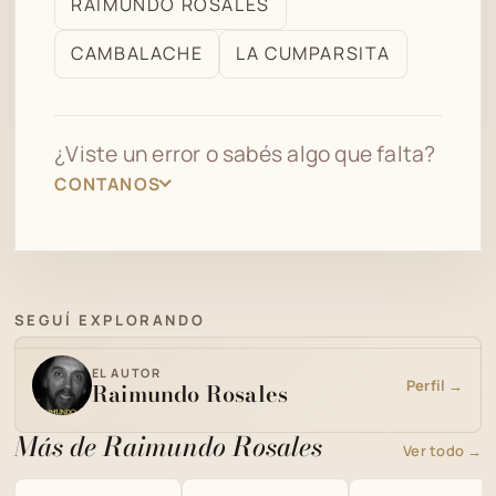
RAIMUNDO ROSALES
el
CAMBALACHE
LA CUMPARSITA
archivo
¿Viste un error o sabés algo que falta?
CONTANOS
SEGUÍ EXPLORANDO
EL AUTOR
Perfil →
Raimundo Rosales
Más de Raimundo Rosales
Ver todo →