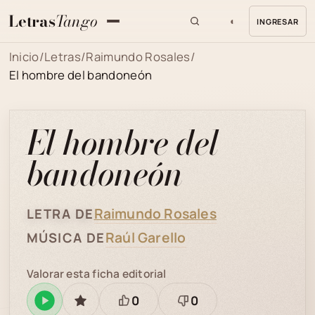
Letras
Tango
◐
INGRESAR
MENU
Inicio
/
Letras
/
Raimundo Rosales
/
El hombre del bandoneón
El hombre del
bandoneón
Raimundo Rosales
LETRA DE
Raúl Garello
MÚSICA DE
Valorar esta ficha editorial
0
0
Reproducir
GUARDAR
Está
Necesita