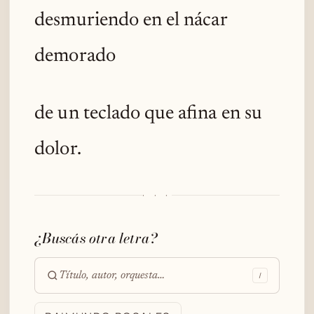
desmuriendo en el nácar
demorado
de un teclado que afina en su
dolor.
· · ·
¿Buscás otra letra?
/
Buscar
en