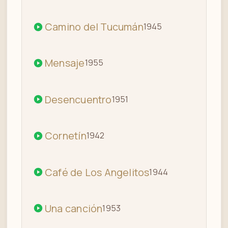
Camino del Tucumán
1945
Mensaje
1955
Desencuentro
1951
Cornetín
1942
Café de Los Angelitos
1944
Una canción
1953