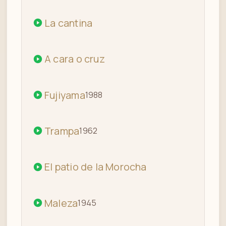
La cantina
A cara o cruz
Fujiyama
1988
Trampa
1962
El patio de la Morocha
Maleza
1945