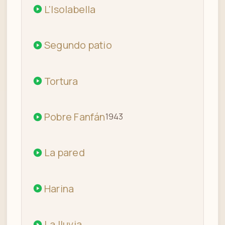
L'Isolabella
Segundo patio
Tortura
Pobre Fanfán
1943
La pared
Harina
La lluvia