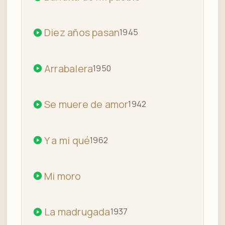
Diez años pasan
1945
Arrabalera
1950
Se muere de amor
1942
Y a mi qué
1962
Mi moro
La madrugada
1937