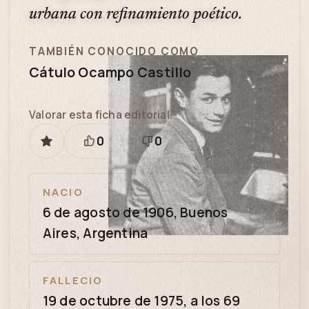
urbana con refinamiento poético.
TAMBIÉN CONOCIDO COMO
Cátulo Ocampo Castillo
Valorar esta ficha editorial
0
0
GUARDAR
Está
Necesita
bien
revisión
NACIO
6 de agosto de 1906, Buenos
Aires, Argentina
FALLECIO
19 de octubre de 1975, a los 69