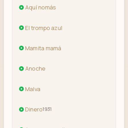
Aquí nomás
El trompo azul
Mamita mamá
Anoche
Malva
Dinero
1931