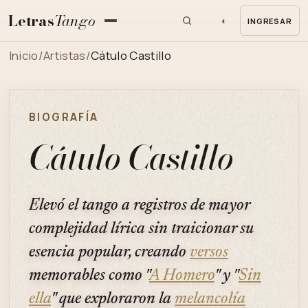
Letras
Tango
◐
INGRESAR
MENU
Inicio
/
Artistas
/
Cátulo Castillo
BIOGRAFÍA
Cátulo Castillo
Elevó el tango a registros de mayor
complejidad lírica sin traicionar su
esencia popular, creando
versos
memorables como "
A Homero
" y "
Sin
ella
" que exploraron la
melancolía