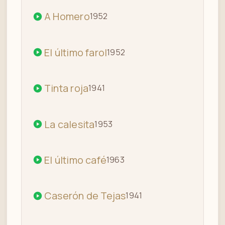
A Homero
1952
El último farol
1952
Tinta roja
1941
La calesita
1953
El último café
1963
Caserón de Tejas
1941