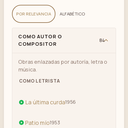
POR RELEVANCIA
ALFABÉTICO
TANGO "DESENCUENTRO" -
08
ADRIANA VARELA
COMO AUTOR O
84
COMPOSITOR
Obras enlazadas por autoría, letra o
música.
COMO LETRISTA
La última curda
1956
Patio mío
1953