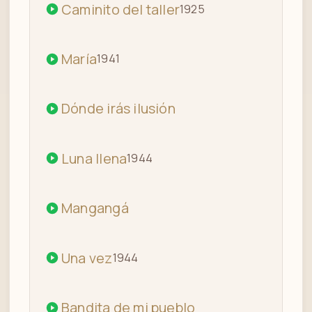
Caminito del taller
1925
María
1941
Dónde irás ilusión
Luna llena
1944
Mangangá
Una vez
1944
Bandita de mi pueblo