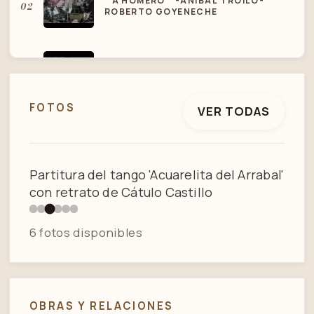
" A HOMERO " -ANÍBAL TROILO-
02
ROBERTO GOYENECHE
03
TANGO - A HOMERO
FOTOS
VER TODAS
FRANCISCO CANARO - ARRABALERA
04
- LA TRAMPERA - MILONGAS
3 / 6
Partitura del tango 'Acuarelita del Arrabal'
con retrato de Cátulo Castillo
05
TITA MERELO "ARRABALERA"
6 fotos disponibles
ROBERTO GOYENECHE -
06
DESENCUENTRO [LETRA
SUBTITULADA]
ROBERTO GOYENECHE
OBRAS Y RELACIONES
07
DESENCUENTRO