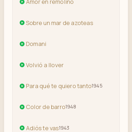
Amor en remolino
Sobre un mar de azoteas
Domani
Volvió a llover
Para qué te quiero tanto
1945
Color de barro
1948
Adiós te vas
1943