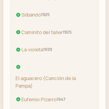
Silbando
1925
Caminito del taller
1925
La violeta
1929
El aguacero (Canción de la
Pampa)
Eufemio Pizarro
1947