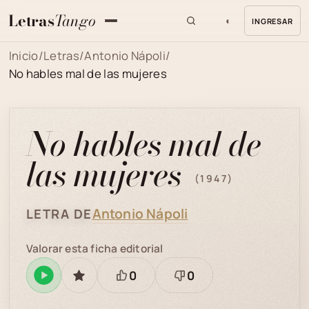
Letras
Tango
◐
INGRESAR
MENU
Inicio
/
Letras
/
Antonio Nápoli
/
No hables mal de las mujeres
No hables mal de
las mujeres
(1947)
Antonio Nápoli
LETRA DE
Valorar esta ficha editorial
0
0
Reproducir
GUARDAR
Está
Necesita
en
bien
revisión