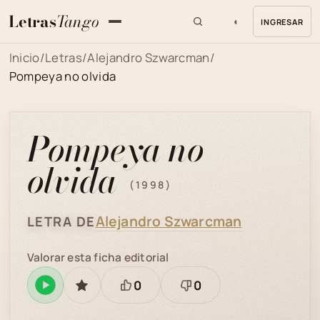
Letras
Tango
◐
INGRESAR
MENU
Inicio
/
Letras
/
Alejandro Szwarcman
/
Pompeya no olvida
Pompeya no
olvida
(1998)
Alejandro Szwarcman
LETRA DE
Valorar esta ficha editorial
0
0
Reproducir
GUARDAR
Está
Necesita
en
bien
revisión