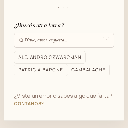
· · ·
¿Buscás otra letra?
/
Buscar
en
ALEJANDRO SZWARCMAN
el
PATRICIA BARONE
CAMBALACHE
archivo
¿Viste un error o sabés algo que falta?
CONTANOS