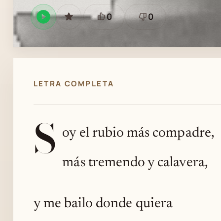
0
0
Reproducir
GUARDAR
Está
Necesita
en
bien
revisión
Spotify
LETRA COMPLETA
S
oy el rubio más compadre,
más tremendo y calavera,
y me bailo donde quiera