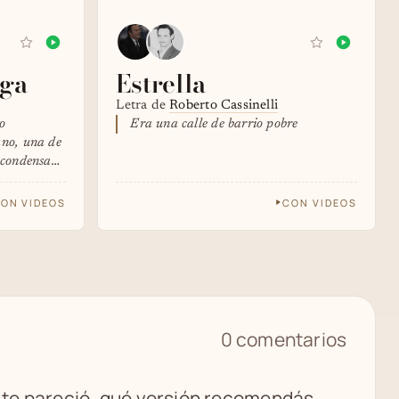
nga
Estrella
Letra de
Roberto Cassinelli
o
Era una calle de barrio pobre
ano, una de
 condensan
ON VIDEOS
CON VIDEOS
0 comentarios
é te pareció, qué versión recomendás,