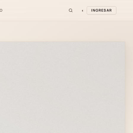
◐
O
INGRESAR