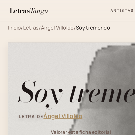
Letras
Tango
ARTISTAS
Inicio
/
Letras
/
Ángel Villoldo
/
Soy tremendo
Soy trem
Ángel Villoldo
LETRA DE
Valorar esta ficha editorial