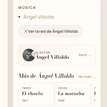
MÚSICA
Ángel Villoldo
Ver la red de Ángel Villoldo
EL AUTOR
Perfil →
Ángel Villoldo
Más de Ángel Villoldo
Ver todo →
TANGO
TANGO
TANGO
El choclo
La morocha
El Ca
1947
1905
1913