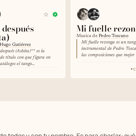
a después
Mi fuelle rezo
ta)
Musica de
Pedro Toscano
Mi fuelle rezonga es un tang
Hugo Gutiérrez
instrumental de Pedro Tosc
después (Ashita)** es la
las composiciones que mejor
de título con que figura en
el…
atálogos el tango…
C
 de todos y con tu nombre. Es para charlar: qu