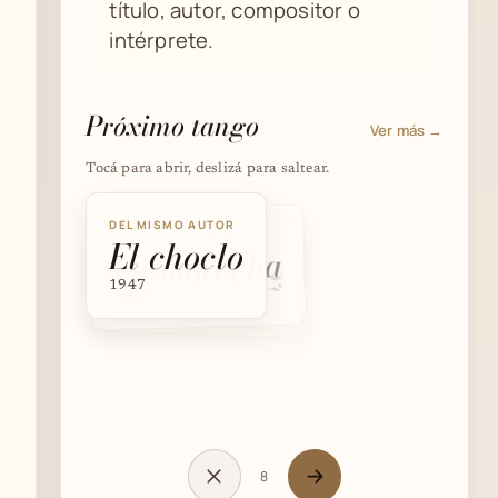
título, autor, compositor o
intérprete.
Próximo tango
Ver más →
Tocá para abrir, deslizá para saltear.
DEL MISMO AUTOR
DEL MISMO AUTOR
El choclo
DEL MISMO AUTOR
La morocha
El Cachafaz
1947
1905
1913
8