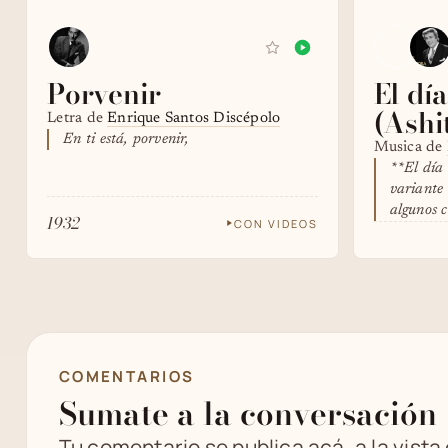
Porvenir
El dí
(Ashi
Letra de
Enrique Santos Discépolo
En ti está, porvenir,
Musica de
**El día 
variante 
algunos c
1932
CON VIDEOS
COMENTARIOS
Sumate a la conversación
Tu comentario se publica acá, a la vista