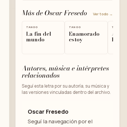
Más de Oscar Fresedo
Ver todo →
TANGO
TANGO
TANGO
La fin del
Enamorado
A Le
mundo
estoy
Feder
Autores, música e intérpretes
relacionados
Seguí esta letra por su autoría, su música y
las versiones vinculadas dentro del archivo.
Oscar Fresedo
Seguí la navegación por el