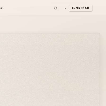
◐
GO
INGRESAR