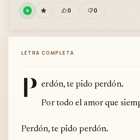
0
0
Reproducir
GUARDAR
Está
Necesita
en
bien
revisión
Spotify
LETRA COMPLETA
P
erdón, te pido perdón.
Por todo el amor que siemp
Perdón, te pido perdón.