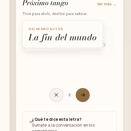
Próximo tango
Ver más →
Tocá para abrir, deslizá para saltear.
DEL MISMO AUTOR
DEL MISMO AUTOR
La fin del mundo
DEL MISMO AUTOR
Enamorado estoy
A Leopoldo Federico
8
¿Qué te dice esta letra?
"
Sumate a la conversación en los
comentarios.