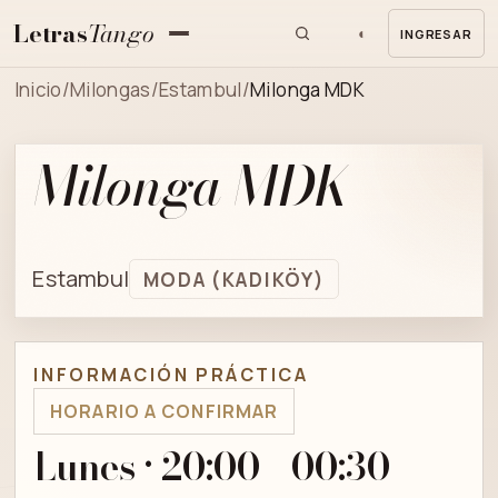
Letras
Tango
◐
INGRESAR
MENU
Inicio
/
Milongas
/
Estambul
/
Milonga MDK
Milonga MDK
Estambul
MODA (KADIKÖY)
INFORMACIÓN PRÁCTICA
HORARIO A CONFIRMAR
Lunes · 20:00 - 00:30