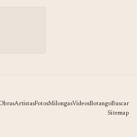
Obras
Artistas
Fotos
Milongas
Videos
Botango
Buscar
Sitemap