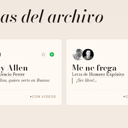
as del archivo
y Allen
Me ne frega
racio Ferrer
Letra de
Homero Expósito
len, quiero verte en Buenos
¡Ser libre!...
CON VIDEOS
C