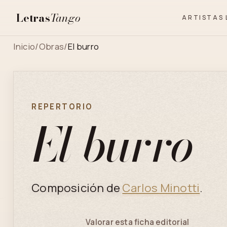
Letras
Tango
ARTISTAS
Inicio
/
Obras
/
El burro
REPERTORIO
El burro
Composición de
Carlos Minotti
.
Valorar esta ficha editorial