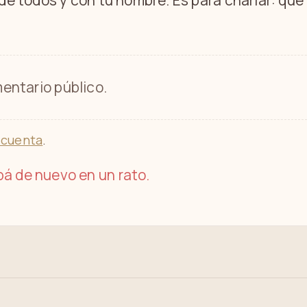
 de todos y con tu nombre. Es para charlar: qu
entario público.
 cuenta
.
á de nuevo en un rato.