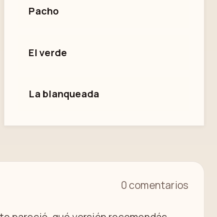
Pacho
El verde
La blanqueada
0 comentarios