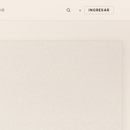
◐
GO
INGRESAR