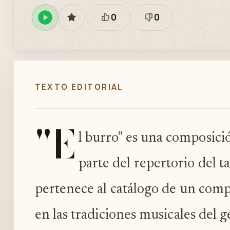
0
0
Reproducir
GUARDAR
Está
Necesita
en
bien
revisión
Spotify
TEXTO EDITORIAL
"E
l burro" es una composic
parte del repertorio del t
pertenece al catálogo de un comp
en las tradiciones musicales del 