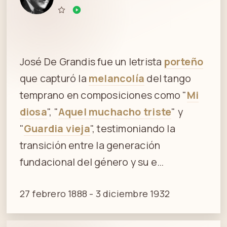
José De Grandis fue un letrista
porteño
que capturó la
melancolía
del tango
temprano en composiciones como "
Mi
diosa
", "
Aquel muchacho triste
" y
"
Guardia vieja
", testimoniando la
transición entre la generación
fundacional del género y su e…
27 febrero 1888 - 3 diciembre 1932