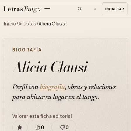
Letras
Tango
◐
INGRESAR
MENU
Inicio
/
Artistas
/
Alicia Clausi
BIOGRAFÍA
Alicia Clausi
Perfil con
biografía
, obras y relaciones
para ubicar su lugar en el tango.
Valorar esta ficha editorial
0
0
GUARDAR
Está
Necesita