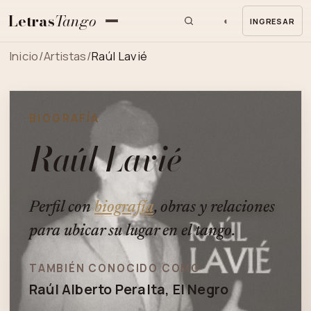
Letras
Tango
◐
INGRESAR
MENU
Inicio
/
Artistas
/
Raúl Lavié
BIOGRAFÍA
Raúl Lavié
Perfil con
biografía
, obras y relaciones
para ubicar su lugar en el tango.
TAMBIÉN CONOCIDO COMO
Raúl Alberto Peralta, El Negro