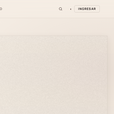
◐
O
INGRESAR