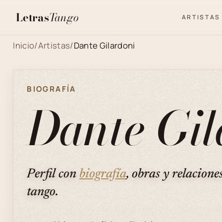
Letras
Tango
ARTISTAS
Inicio
/
Artistas
/
Dante Gilardoni
BIOGRAFÍA
Dante Gil
Perfil con
biografía
, obras y relacione
tango.