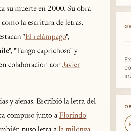
ta su muerte en 2000. Su obra
como la escritura de letras.
G
estacan "
El relámpago
",
hile", "Tango caprichoso" y
Ex
s en colaboración con
Javier
co
in
s y ajenas. Escribió la letra del
O
ica compuso junto a
Florindo
mbién puso letra a
la milonga