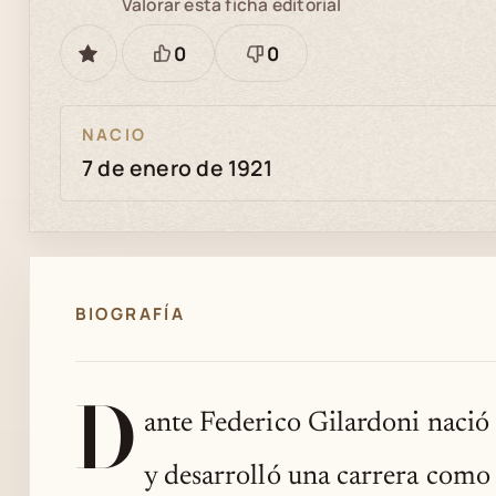
Valorar esta ficha editorial
0
0
GUARDAR
Está
Necesita
bien
revisión
NACIO
7 de enero de 1921
BIOGRAFÍA
D
ante Federico Gilardoni nació
y desarrolló una carrera como 