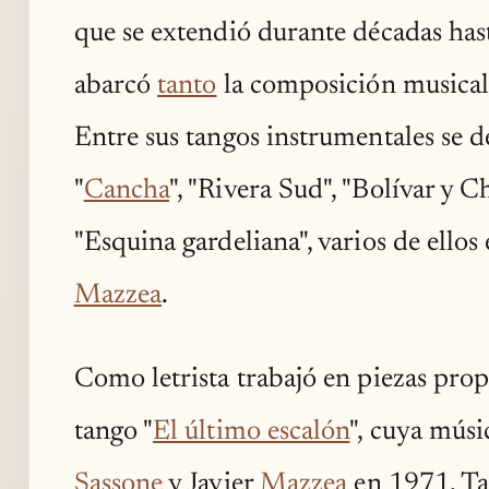
que se extendió durante décadas has
abarcó
tanto
la composición musical 
Entre sus tangos instrumentales se d
"
Cancha
", "Rivera Sud", "Bolívar y C
"Esquina gardeliana", varios de ello
Mazzea
.
Como letrista trabajó en piezas propia
tango "
El último escalón
", cuya mús
Sassone
y Javier
Mazzea
en 1971. Ta