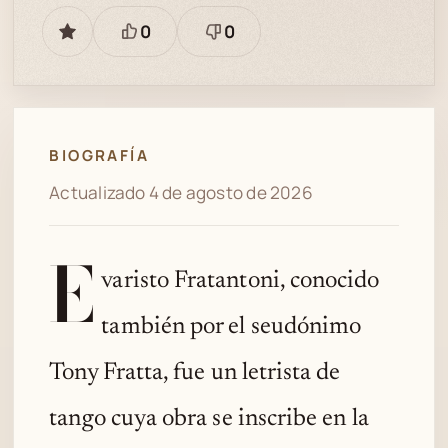
0
0
GUARDAR
Está
Necesita
bien
revisión
BIOGRAFÍA
Actualizado 4 de agosto de 2026
E
varisto Fratantoni, conocido
también por el seudónimo
Tony Fratta, fue un letrista de
tango cuya obra se inscribe en la