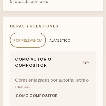
5 fotos disponibles
NIDO GAUCHO - MIGUEL CALÓ -
06
ROBERTO RUFINO - TANGO
OBRAS Y RELACIONES
07
NO ME PREGUNTEN POR QUE
POR RELEVANCIA
ALFABÉTICO
COMO AUTOR O
19
COMPOSITOR
Obras enlazadas por autoría, letra o
música.
COMO COMPOSITOR