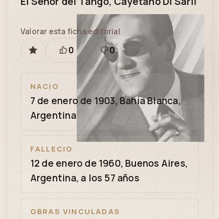
El Señor del Tango, Cayetano Di Sarli
Valorar esta ficha editorial
0
0
GUARDAR
Está
Necesita
bien
revisión
NACIO
7 de enero de 1903, Bahía Blanca,
Argentina
FALLECIO
12 de enero de 1960, Buenos Aires,
Argentina, a los 57 años
OBRAS VINCULADAS