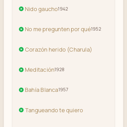
Nido gaucho
1942
No me pregunten por qué
1952
Corazón herido (Charula)
Meditación
1928
Bahía Blanca
1957
Tangueando te quiero