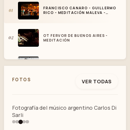
FRANCISCO CANARO - GUILLERMO
01
RICO - MEDITACIÓN MALEVA -
TANGO
OT FERVOR DE BUENOS AIRES -
02
MEDITACIÓN
PILATES TAMARA DI TELLA - TANGO
03
PILATES - MEDITACIÓN
FOTOS
VER TODAS
NIDO GAUCHO-CARLOS DI SARLI-
04
ALBERTO PODESTA
3 / 5
Fotografía del músico argentino Carlos Di
SEBASTIAN JIMÉNEZ Y MARÍA INÉS
Sarli
05
BOGADO "NIDO GAUCHO"