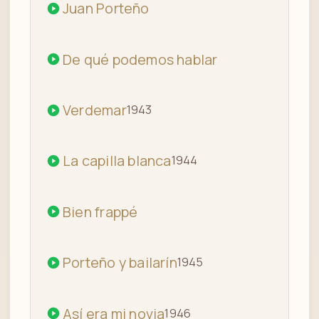
Juan Porteño
De qué podemos hablar
Verdemar
1943
La capilla blanca
1944
Bien frappé
Porteño y bailarín
1945
Así era mi novia
1946