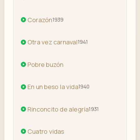
Corazón
1939
Otra vez carnaval
1941
Pobre buzón
En un beso la vida
1940
Rinconcito de alegría
1931
Cuatro vidas