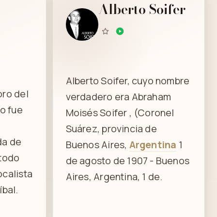
Alberto Soifer
Alberto Soifer, cuyo nombre
oro del
verdadero era Abraham
no fue
Moisés Soifer , (Coronel
Suárez, provincia de
da de
Buenos Aires,
Argentina
1
 todo
de agosto de 1907 - Buenos
ocalista
Aires, Argentina, 1 de.
íbal.