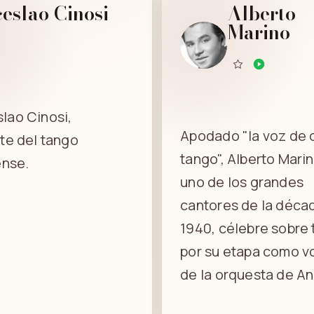
eslao Cinosi
Alberto
Marino
lao Cinosi,
Apodado "la voz de 
te del tango
tango", Alberto Mari
ense.
uno de los grandes
cantores de la déca
1940, célebre sobre
por su etapa como v
de la orquesta de An