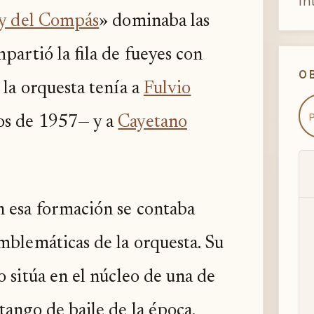
in
ey del Compás
» dominaba las
partió la fila de fueyes con
O
la orquesta tenía a
Fulvio
os de 1957— y a
Cayetano
 esa formación se contaba
emblemáticas de la orquesta. Su
o sitúa en el núcleo de una de
tango de baile de la época,