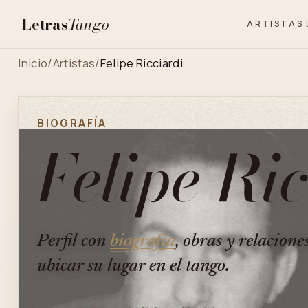
Letras
Tango
ARTISTAS
Inicio
/
Artistas
/
Felipe Ricciardi
BIOGRAFÍA
Felipe Ric
Perfil con
biografía
, obras y relacione
ubicar su lugar en el tango.