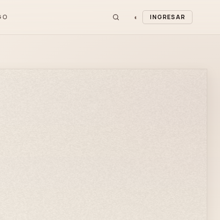
◐
GO
INGRESAR