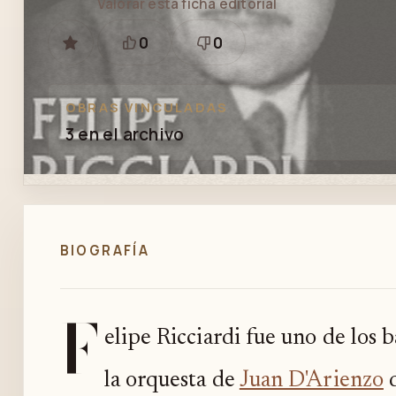
Valorar esta ficha editorial
0
0
GUARDAR
Está
Necesita
bien
revisión
OBRAS VINCULADAS
3 en el archivo
BIOGRAFÍA
F
elipe Ricciardi fue uno de los
la orquesta de
Juan D'Arienzo
d