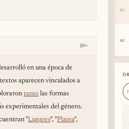
01
02
01
desarrolló en una época de
03
O
 textos aparecen vinculados a
ploraron
tanto
las formas
04
s experimentales del género.
cuentran "
Lugares
", "
Platea
",
05