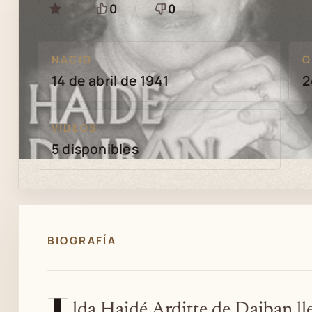
0
0
GUARDAR
Está
Necesita
bien
revisión
NACIO
O
14 de abril de 1941
2
VIDEOS
5 disponibles
BIOGRAFÍA
lda Haidé Arditte de Daiban l