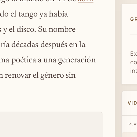
do el tango ya había
G
s y el disco. Su nombre
iría décadas después en la
Ex
rma poética a una generación
co
in
 renovar el género sin
VI
PLA