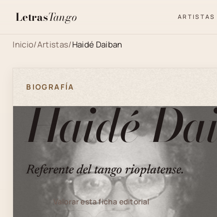
Letras
Tango
ARTISTAS
Inicio
/
Artistas
/
Haidé Daiban
BIOGRAFÍA
Haidé Da
Referente del tango rioplatense.
Valorar esta ficha editorial