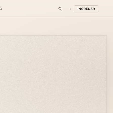
◐
O
INGRESAR