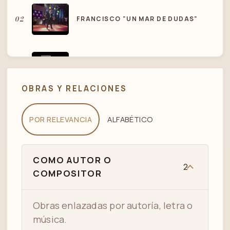
02
FRANCISCO "UN MAR DE DUDAS"
HERNAN "CUCUZA" CASTIELLO -
03
"MAR DE DUDAS" AUTOR: HERNAN
CASTIELLO
OBRAS Y RELACIONES
POR RELEVANCIA
ALFABÉTICO
COMO AUTOR O
2
COMPOSITOR
Obras enlazadas por autoría, letra o
música.