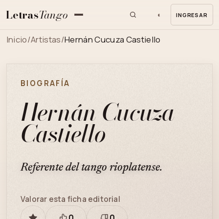
Letras
Tango
◐
INGRESAR
MENU
Inicio
/
Artistas
/
Hernán Cucuza Castiello
BIOGRAFÍA
Hernán Cucuza
Castiello
Referente del tango rioplatense.
Valorar esta ficha editorial
0
0