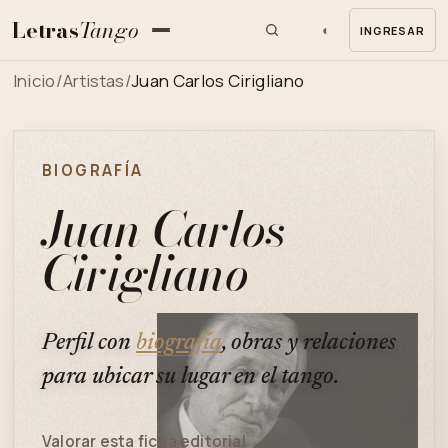
Letras
Tango
◐
INGRESAR
MENU
Inicio
/
Artistas
/
Juan Carlos Cirigliano
BIOGRAFÍA
Juan Carlos
Cirigliano
Perfil con
biografía
, obras y relaciones
para ubicar su lugar en el tango.
Valorar esta ficha editorial