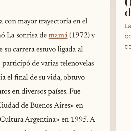
O
d
a con mayor trayectoria en el
La
mó La sonrisa de
mamá
(1972) y
co
co
e su carrera estuvo ligada al
e participó de varias telenovelas
 el final de su vida, obtuvo
os en diversos países. Fue
 Ciudad de Buenos Aires» en
 Cultura Argentina» en 1995. A