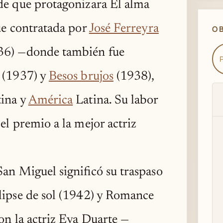
de que protagonizara El alma
ue contratada por
José Ferreyra
O
36) —donde también fue
n (1937) y
Besos brujos
(1938),
tina y
América
Latina. Su labor
el premio a la mejor actriz
an Miguel significó su traspaso
clipse de sol (1942) y Romance
on la actriz Eva Duarte —