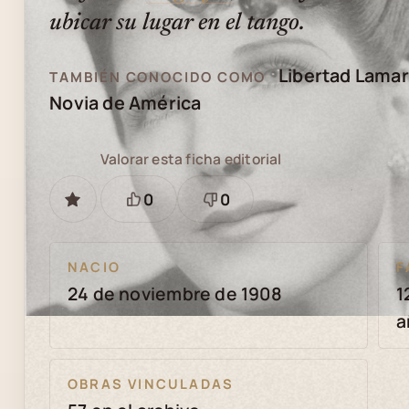
ubicar su lugar en el tango.
Libertad Lamar
TAMBIÉN CONOCIDO COMO
Novia de América
Valorar esta ficha editorial
0
0
GUARDAR
Está
Necesita
bien
revisión
NACIO
F
24 de noviembre de 1908
1
a
OBRAS VINCULADAS