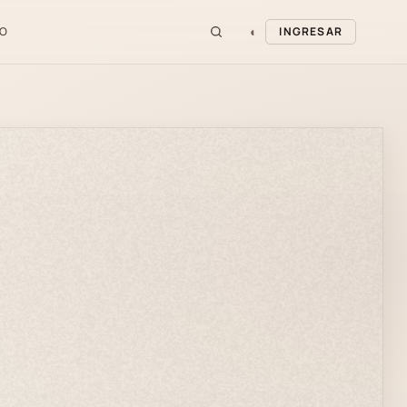
◐
O
INGRESAR