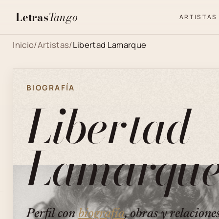
Letras
Tango
ARTISTAS
Inicio
/
Artistas
/
Libertad Lamarque
BIOGRAFÍA
Libertad
Lamarqu
Perfil con
biografía
, obras y relacione