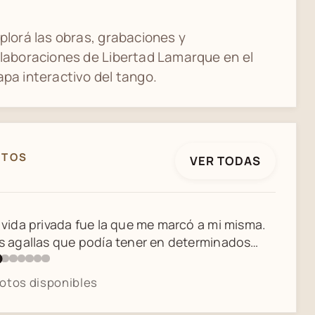
plorá las obras, grabaciones y
laboraciones de Libertad Lamarque en el
pa interactivo del tango.
OTOS
VER TODAS
3 / 8
 actriz y cantante rosarina Libertad Lamarque
tratada a finales de los años 30 por el
tógrafo polaco Sivul Wilenski, radicado en
gentina desde 1920 hasta su fallecimiento en
fotos disponibles
52.