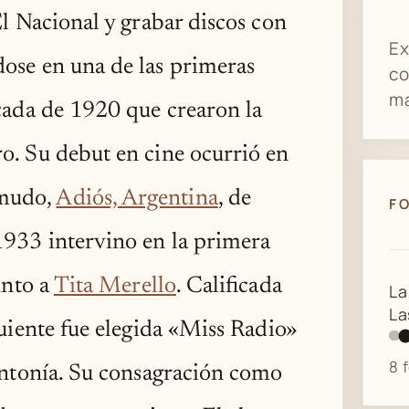
El Nacional y grabar discos con
Ex
dose en una de las primeras
co
ma
écada de 1920 que crearon la
o. Su debut en cine ocurrió en
 mudo,
Adiós, Argentina
, de
F
1933 intervino en la primera
unto a
Tita Merello
. Calificada
La
re
guiente fue elegida «Miss Radio»
fo
Ar
8 
Sintonía. Su consagración como
19