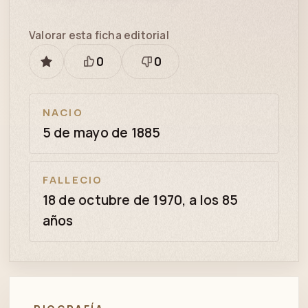
Valorar esta ficha editorial
0
0
GUARDAR
Está
Necesita
bien
revisión
NACIO
5 de mayo de 1885
FALLECIO
18 de octubre de 1970, a los 85
años