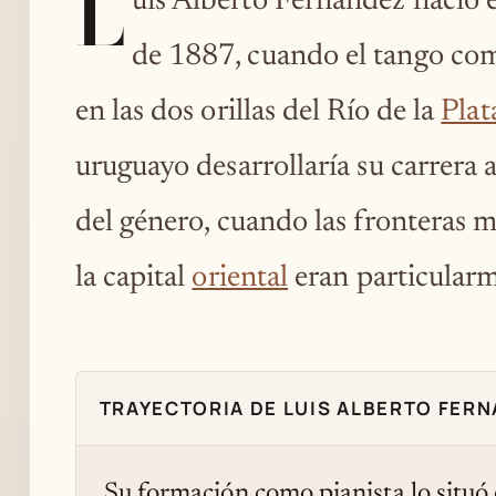
L
uis Alberto Fernández nació
de 1887, cuando el tango com
en las dos orillas del Río de la
Plat
uruguayo desarrollaría su carrera a
del género, cuando las fronteras m
la capital
oriental
eran particularm
TRAYECTORIA DE LUIS ALBERTO FER
Su formación como pianista lo situó