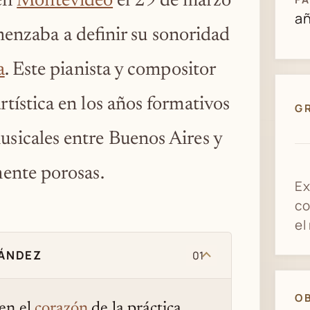
 en
Montevideo
el 29 de marzo
a
enzaba a definir su sonoridad
a
. Este pianista y compositor
rtística en los años formativos
G
usicales entre Buenos Aires y
ente porosas.
Ex
co
el
NÁNDEZ
01
O
 en el
corazón
de la práctica