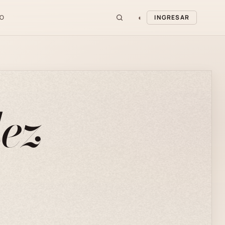
◐
O
INGRESAR
ez