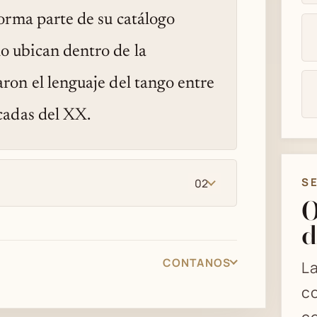
forma parte de su catálogo
o ubican dentro de la
ron el lenguaje del tango entre
écadas del XX.
S
02
O
d
CONTANOS
La
co