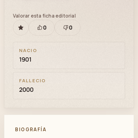
Valorar esta ficha editorial
0
0
GUARDAR
Está
Necesita
bien
revisión
NACIO
1901
FALLECIO
2000
BIOGRAFÍA