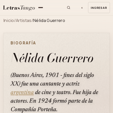
Letras
Tango
◐
INGRESAR
MENU
Inicio
/
Artistas
/
Nélida Guerrero
BIOGRAFÍA
Nélida Guerrero
(Buenos Aires, 1901 - fines del siglo
XX) fue una cantante y actriz
argentina
de cine y teatro. Fue hija de
actores. En 1924 formó parte de la
Compañía Porteña.