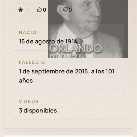
0
0
GUARDAR
Está
Necesita
bien
revisión
NACIO
15 de agosto de 1914
FALLECIO
1 de septiembre de 2015, a los 101
años
VIDEOS
3 disponibles