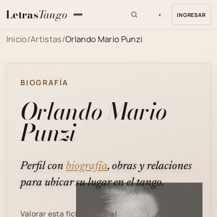
Letras
Tango
◐
INGRESAR
MENU
Inicio
/
Artistas
/
Orlando Mario Punzi
BIOGRAFÍA
Orlando Mario
Punzi
Perfil con
biografía
, obras y relaciones
para ubicar su lugar en el tango.
Valorar esta ficha editorial