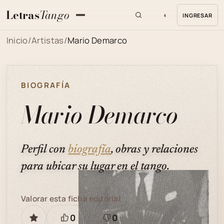
Letras
Tango
◐
INGRESAR
MENU
Inicio
/
Artistas
/
Mario Demarco
BIOGRAFÍA
Mario Demarco
Perfil con
biografía
, obras y relaciones
para ubicar su lugar en el tango.
Valorar esta ficha editorial
0
0
GUARDAR
Está
Necesita