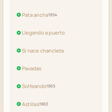
Pata ancha
1954
Llegando a puerto
Si nace chancleta
Pavadas
Solfeando
1965
Astillas
1963