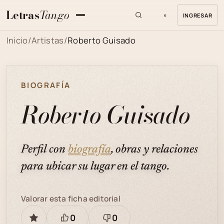
Letras
Tango
◐
INGRESAR
MENU
Inicio
/
Artistas
/
Roberto Guisado
BIOGRAFÍA
Roberto Guisado
Perfil con
biografía
, obras y relaciones
para ubicar su lugar en el tango.
Valorar esta ficha editorial
0
0
GUARDAR
Está
Necesita