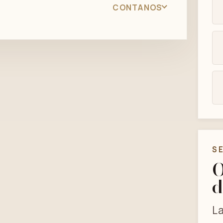
CONTANOS
S
O
d
La