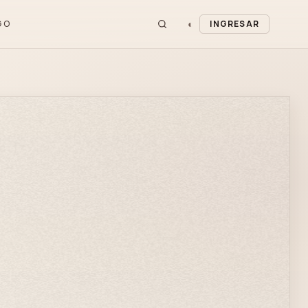
◐
GO
INGRESAR