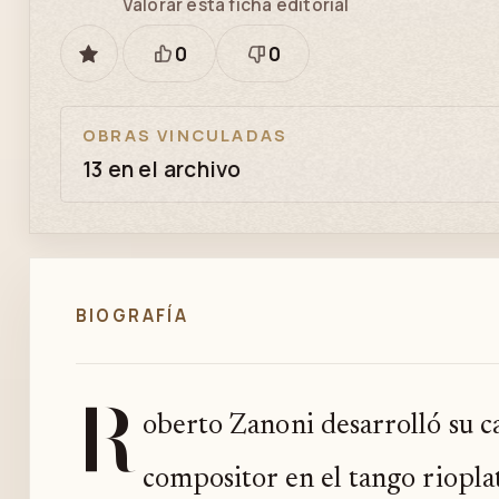
Valorar esta ficha editorial
0
0
GUARDAR
Está
Necesita
bien
revisión
OBRAS VINCULADAS
13 en el archivo
BIOGRAFÍA
R
oberto Zanoni desarrolló su ca
compositor en el tango rioplat