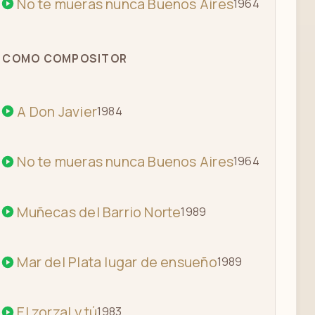
No te mueras nunca Buenos Aires
1964
COMO COMPOSITOR
A Don Javier
1984
No te mueras nunca Buenos Aires
1964
Muñecas del Barrio Norte
1989
Mar del Plata lugar de ensueño
1989
El zorzal y tú
1983