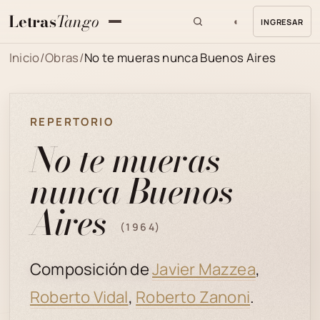
Letras
Tango
◐
INGRESAR
MENU
Inicio
/
Obras
/
No te mueras nunca Buenos Aires
REPERTORIO
No te mueras
nunca Buenos
Aires
(1964)
Composición de
Javier Mazzea
,
Roberto Vidal
,
Roberto Zanoni
.