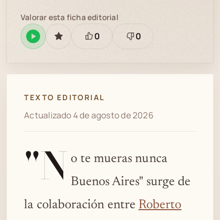
Valorar esta ficha editorial
0
0
Reproducir
GUARDAR
Está
Necesita
en
bien
revisión
Spotify
TEXTO EDITORIAL
Actualizado 4 de agosto de 2026
"N
o te mueras nunca
Buenos Aires" surge de
la colaboración entre
Roberto