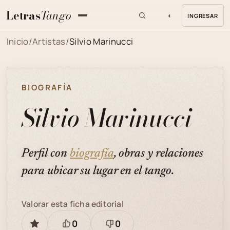
Letras
Tango
◐
INGRESAR
MENU
Inicio
/
Artistas
/
Silvio Marinucci
BIOGRAFÍA
Silvio Marinucci
Perfil con
biografía
, obras y relaciones
para ubicar su lugar en el tango.
Valorar esta ficha editorial
0
0
GUARDAR
Está
Necesita