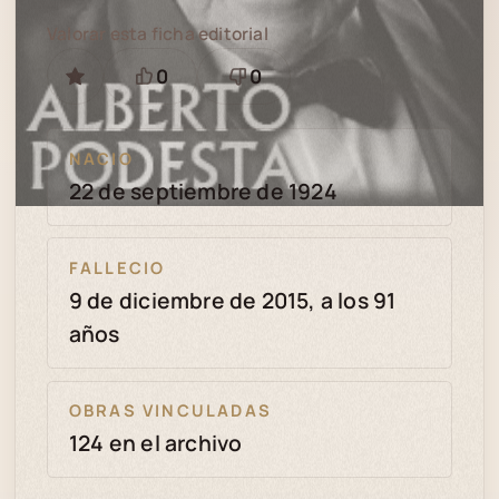
Valorar esta ficha editorial
0
0
GUARDAR
Está
Necesita
bien
revisión
NACIO
22 de septiembre de 1924
FALLECIO
9 de diciembre de 2015, a los 91
años
OBRAS VINCULADAS
124 en el archivo