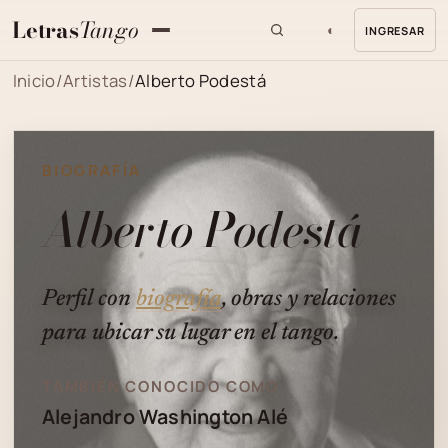
Letras
Tango
◐
INGRESAR
MENU
Inicio
/
Artistas
/
Alberto Podestá
BIOGRAFÍA
Alberto Podestá
Perfil con
biografía
, obras y relaciones
para ubicar su lugar en el tango.
TAMBIÉN CONOCIDO COMO
Alejandro Washington Alé