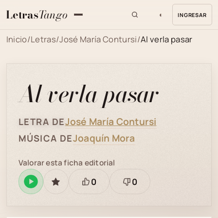
Letras
Tango
◐
INGRESAR
MENU
Inicio
/
Letras
/
José María Contursi
/
Al verla pasar
Al verla pasar
José María Contursi
LETRA DE
Joaquín Mora
MÚSICA DE
Valorar esta ficha editorial
0
0
Reproducir
GUARDAR
Está
Necesita
en
bien
revisión
Spotify