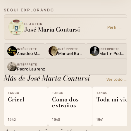
SEGUÍ EXPLORANDO
EL AUTOR
Perfil →
José María Contursi
INTÉRPRETE
INTÉRPRETE
INTÉRPRETE
Amadeo Mandarino
Manuel Buzón
Martín Podestá
INTÉRPRETE
Pedro Laurenz
Más de José María Contursi
Ver todo →
TANGO
TANGO
TANGO
Gricel
Como dos
Toda mi vid
extraños
1942
1940
1941