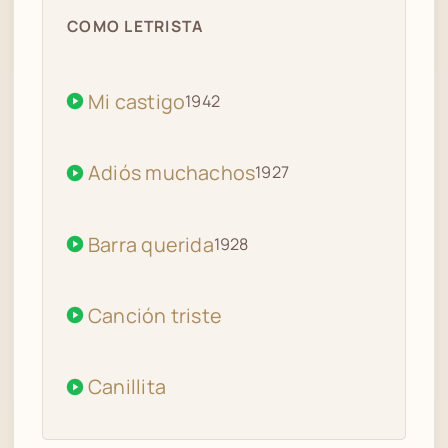
COMO LETRISTA
Mi castigo
1942
Adiós muchachos
1927
Barra querida
1928
Canción triste
Canillita