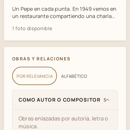
Un Pepe en cada punta. En 1949 vemos en
un restaurante compartiendo una charla
05
MI CASTIGO - CANARO ROLDAN
de sobremesa, desde la izquierda, entre
1 foto disponible
otros, a José Razzano, César Vedani,
Homero Manzi en la cabecera, Francisco
García Jiménez y José Basso.
OBRAS Y RELACIONES
POR RELEVANCIA
ALFABÉTICO
COMO AUTOR O COMPOSITOR
5
Obras enlazadas por autoría, letra o
música.