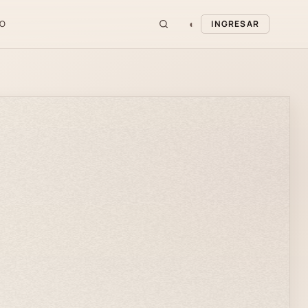
◐
O
INGRESAR