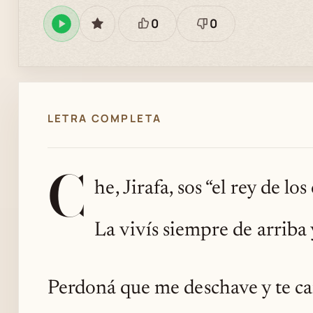
0
0
Reproducir
GUARDAR
Está
Necesita
en
bien
revisión
Spotify
LETRA COMPLETA
C
he, Jirafa, sos “el rey de los
La vivís siempre de arriba y
Perdoná que me deschave y te ca