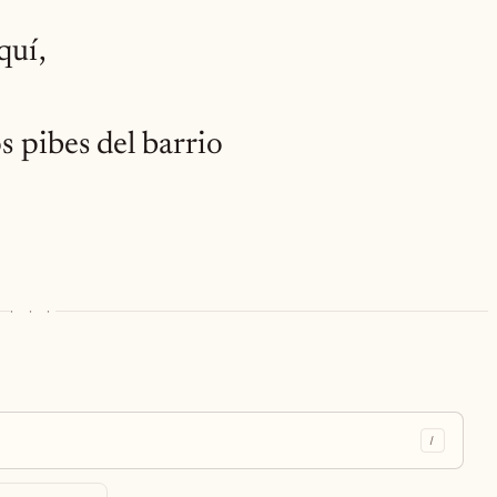
quí,
s pibes del barrio
· · ·
/