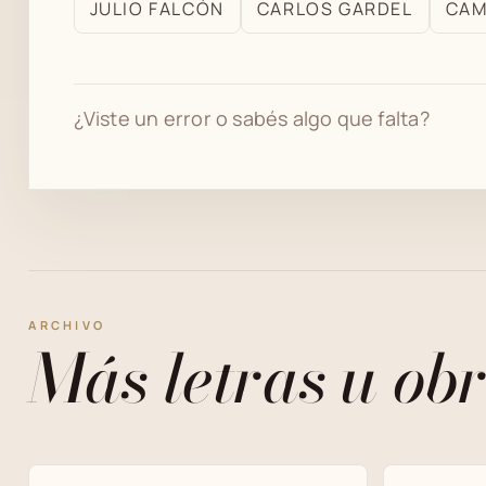
JULIO FALCÓN
CARLOS GARDEL
CAM
el
archivo
¿Viste un error o sabés algo que falta?
ARCHIVO
Más letras u obr