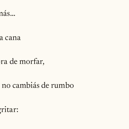
ás...
la cana
ora de morfar,
si no cambiás de rumbo
ritar: