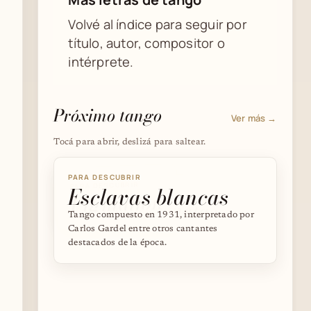
Volvé al índice para seguir por
título, autor, compositor o
intérprete.
Próximo tango
Ver más →
Tocá para abrir, deslizá para saltear.
PARA DESCUBRIR
PARA DESCUBRIR
Esclavas blancas
PARA DESCUBRIR
Pigmalión
Cielo de cometas
Tango compuesto en 1931, interpretado por
Carlos Gardel entre otros cantantes
destacados de la época.