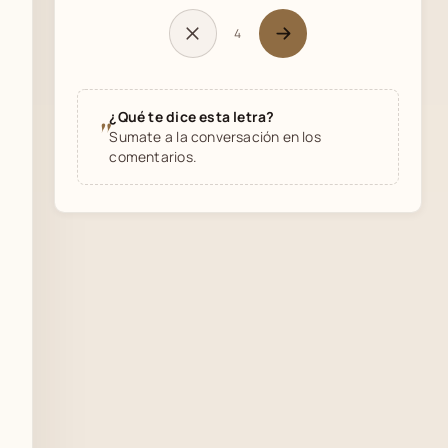
4
¿Qué te dice esta letra?
"
Sumate a la conversación en los
comentarios.