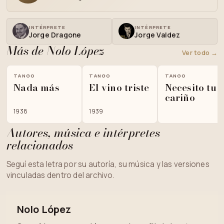
INTÉRPRETE
INTÉRPRETE
Jorge Dragone
Jorge Valdez
Más de Nolo López
Ver todo →
TANGO
TANGO
TANGO
Nada más
El vino triste
Necesito tu
cariño
1938
1939
Autores, música e intérpretes
relacionados
Seguí esta letra por su autoría, su música y las versiones
vinculadas dentro del archivo.
Nolo López