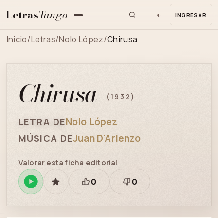
Letras
Tango
◐
INGRESAR
MENU
Inicio
/
Letras
/
Nolo López
/
Chirusa
Chirusa
(1932)
Nolo López
LETRA DE
Juan D'Arienzo
MÚSICA DE
Valorar esta ficha editorial
0
0
Reproducir
GUARDAR
Está
Necesita
en
bien
revisión
Spotify