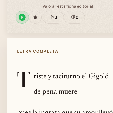
Valorar esta ficha editorial
0
0
Reproducir
GUARDAR
Está
Necesita
en
bien
revisión
Spotify
LETRA COMPLETA
T
riste y taciturno el Gigoló
de pena muere