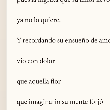
pues la ingrata que su amor llev
ya no lo quiere.
Y recordando su ensueño de am
vio con dolor
que aquella flor
que imaginario su mente forjó