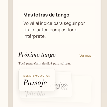
Más letras de tango
Volvé al índice para seguir por
título, autor, compositor o
intérprete.
Próximo tango
Ver más →
Tocá para abrir, deslizá para saltear.
DEL MISMO AUTOR
DEL MISMO AUTOR
Paisaje
DEL MISMO AUTOR
Amores viejos
Bandita de mi
pueblo
1917