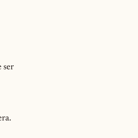
 ser
era.