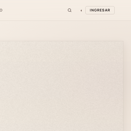
◐
O
INGRESAR