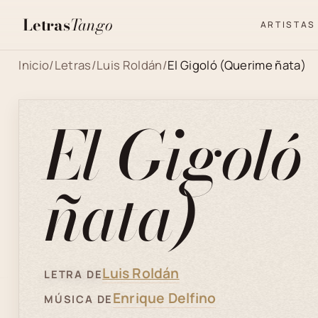
Letras
Tango
ARTISTAS
Inicio
/
Letras
/
Luis Roldán
/
El Gigoló (Querime ñata)
El Gigoló
ñata)
Luis Roldán
LETRA DE
Enrique Delfino
MÚSICA DE