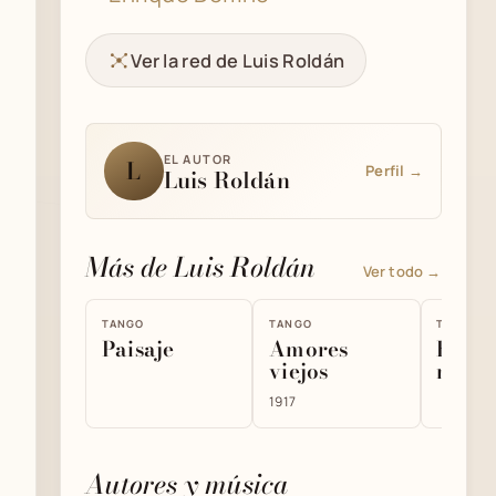
Ver la red de Luis Roldán
EL AUTOR
L
Perfil →
Luis Roldán
Más de Luis Roldán
Ver todo →
TANGO
TANGO
TANGO
Paisaje
Amores
Bandi
viejos
mi pu
1917
Autores y música