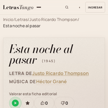
Letras
Tango
◐
INGRESAR
MENU
Inicio
/
Letras
/
Justo Ricardo Thompson
/
Esta noche al pasar
Esta noche al
pasar
(1945)
Justo Ricardo Thompson
LETRA DE
Héctor Grané
MÚSICA DE
Valorar esta ficha editorial
0
0
Reproducir
GUARDAR
Está
Necesita