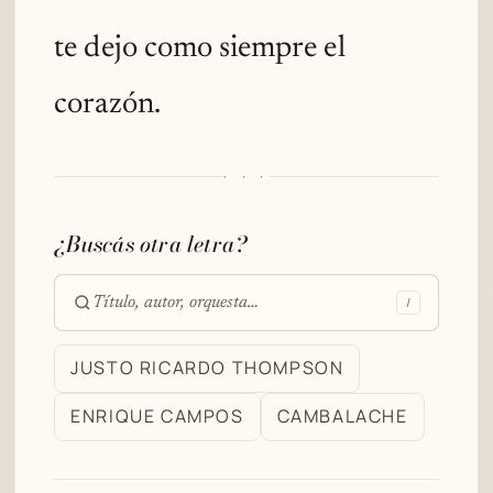
te dejo como siempre el
corazón.
· · ·
¿Buscás otra letra?
/
Buscar
en
JUSTO RICARDO THOMPSON
el
ENRIQUE CAMPOS
CAMBALACHE
archivo