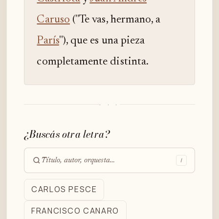
Caruso
("Te vas, hermano, a
París
"), que es una pieza
completamente distinta.
· · ·
¿Buscás otra letra?
/
Buscar
en
CARLOS PESCE
el
FRANCISCO CANARO
archivo