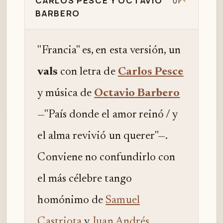
CARLOS PESCE Y OCTAVIO
01
BARBERO
"Francia" es, en esta versión, un
vals
con letra de
Carlos Pesce
y música de
Octavio Barbero
—"País donde el amor reinó / y
el alma revivió un querer"—.
Conviene no confundirlo con
el más célebre tango
homónimo de
Samuel
Castriota
y
Juan Andrés