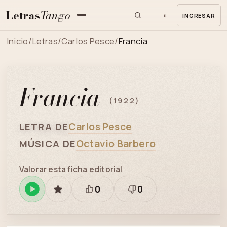
Letras
Tango
◐
INGRESAR
MENU
Inicio
/
Letras
/
Carlos Pesce
/
Francia
Francia
(1922)
Carlos Pesce
LETRA DE
Octavio Barbero
MÚSICA DE
Valorar esta ficha editorial
0
0
Reproducir
GUARDAR
Está
Necesita
en
bien
revisión
Spotify