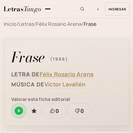
Letras
Tango
◐
INGRESAR
MENU
Inicio
/
Letras
/
Félix Rosario Arena
/
Frase
Frase
(1966)
Félix Rosario Arena
LETRA DE
Víctor Lavallén
MÚSICA DE
Valorar esta ficha editorial
0
0
Reproducir
GUARDAR
Está
Necesita
en
bien
revisión
Spotify