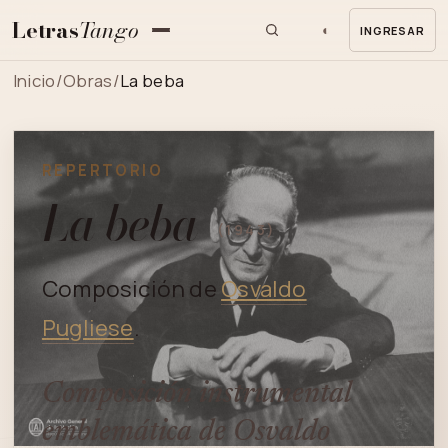
Letras
Tango
◐
INGRESAR
MENU
Inicio
/
Obras
/
La beba
REPERTORIO
La beba
(1943)
Composición de
Osvaldo
Pugliese
.
Composición instrumental
emblemática de Osvaldo