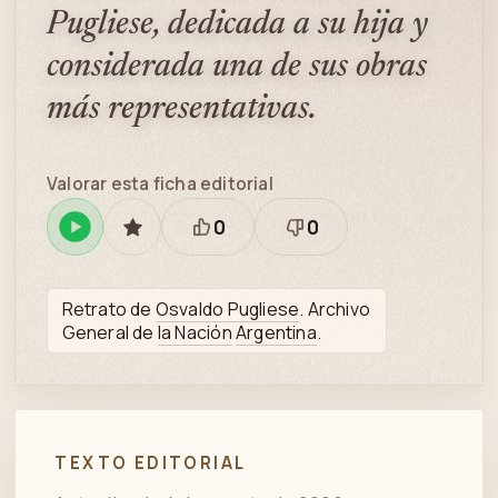
Pugliese, dedicada a su hija y
considerada una de sus obras
más representativas.
Valorar esta ficha editorial
0
0
Reproducir
GUARDAR
Está
Necesita
en
bien
revisión
Spotify
Retrato de
Osvaldo Pugliese
. Archivo
General de
la Nación
Argentina
.
TEXTO EDITORIAL