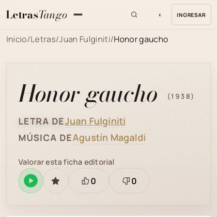
Letras
Tango
◐
INGRESAR
MENU
Inicio
/
Letras
/
Juan Fulginiti
/
Honor gaucho
Honor gaucho
(1938)
Juan Fulginiti
LETRA DE
Agustín Magaldi
MÚSICA DE
Valorar esta ficha editorial
0
0
Reproducir
GUARDAR
Está
Necesita
en
bien
revisión
Spotify