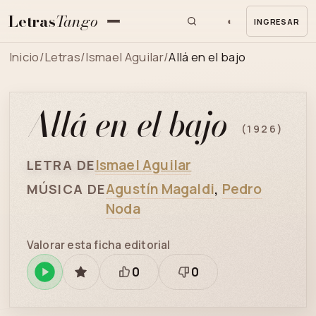
Letras
Tango
◐
INGRESAR
MENU
Inicio
/
Letras
/
Ismael Aguilar
/
Allá en el bajo
Allá en el bajo
(1926)
Ismael Aguilar
LETRA DE
Agustín Magaldi
,
Pedro
MÚSICA DE
Noda
Valorar esta ficha editorial
0
0
Reproducir
GUARDAR
Está
Necesita
en
bien
revisión