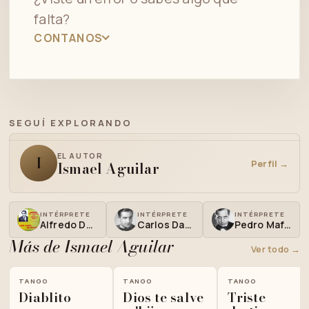
falta?
CONTANOS
SEGUÍ EXPLORANDO
EL AUTOR
I
Perfil →
Ismael Aguilar
INTÉRPRETE
INTÉRPRETE
INTÉRPRETE
Alfredo De Angelis
Carlos Dante
Pedro Maffia
Más de Ismael Aguilar
Ver todo →
TANGO
TANGO
TANGO
Diablito
Dios te salve
Triste