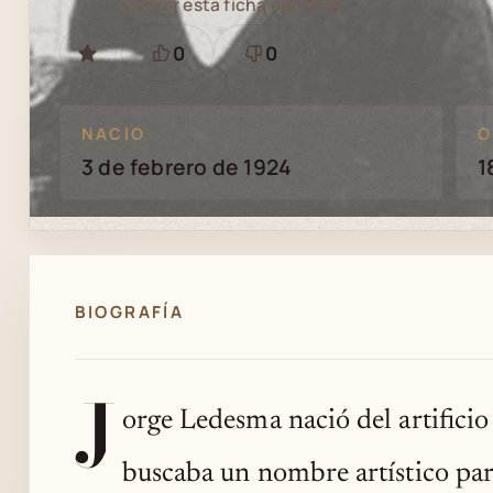
Valorar esta ficha editorial
0
0
GUARDAR
Está
Necesita
bien
revisión
NACIO
O
3 de febrero de 1924
1
BIOGRAFÍA
J
orge Ledesma nació del artificio
buscaba un nombre artístico para