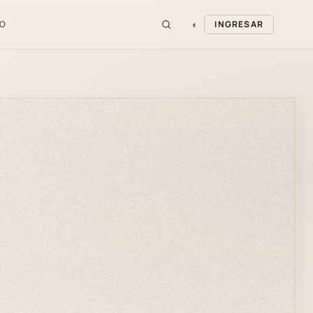
◐
O
INGRESAR