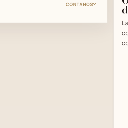
CONTANOS
d
La
co
co