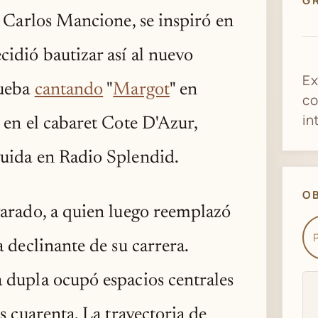
G
n Carlos Mancione, se inspiró en
idió bautizar así al nuevo
Ex
rueba
cantando
"
Margot
" en
co
in
 en el cabaret Cote D'Azur,
uida en Radio Splendid.
O
arado, a quien luego reemplazó
 declinante de su carrera.
 dupla ocupó espacios centrales
s cuarenta. La trayectoria de