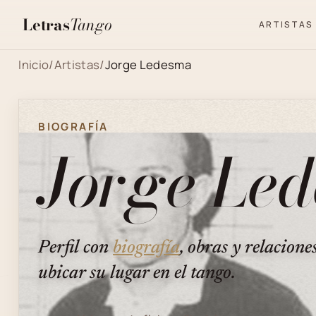
Letras
Tango
ARTISTAS
Inicio
/
Artistas
/
Jorge Ledesma
BIOGRAFÍA
Jorge Le
Perfil con
biografía
, obras y relacione
ubicar su lugar en el tango.