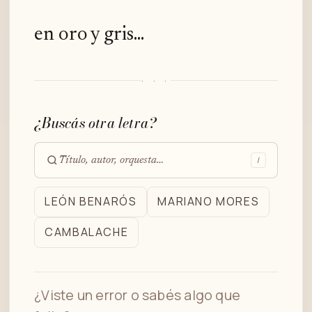
en oro y gris...
· · ·
¿Buscás otra letra?
/
Buscar
en
LEÓN BENARÓS
MARIANO MORES
el
CAMBALACHE
archivo
¿Viste un error o sabés algo que