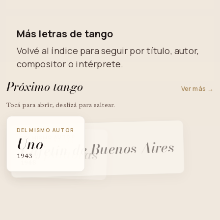
Más letras de tango
Volvé al índice para seguir por título, autor,
compositor o intérprete.
Próximo tango
Ver más →
Tocá para abrir, deslizá para saltear.
DEL MISMO AUTOR
Uno
DEL MISMO AUTOR
Cafetín de Buenos Aires
DEL MISMO AUTOR
Sin palabras
1943
1948
1946