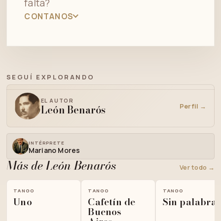
falta?
CONTANOS
SEGUÍ EXPLORANDO
EL AUTOR
Perfil →
León Benarós
INTÉRPRETE
Mariano Mores
Más de León Benarós
Ver todo →
TANGO
TANGO
TANGO
Uno
Cafetín de
Sin palabra
Buenos