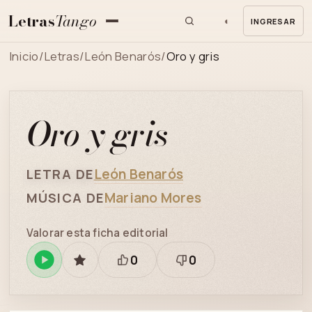
Letras
Tango
◐
INGRESAR
MENU
Inicio
/
Letras
/
León Benarós
/
Oro y gris
Oro y gris
León Benarós
LETRA DE
Mariano Mores
MÚSICA DE
Valorar esta ficha editorial
0
0
Reproducir
GUARDAR
Está
Necesita
en
bien
revisión
Spotify