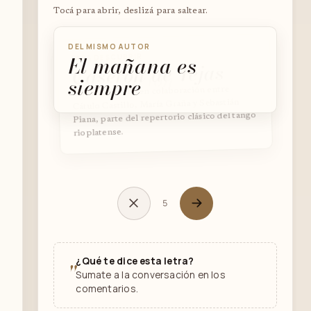
Tocá para abrir, deslizá para saltear.
DEL MISMO AUTOR
El mañana es
PARA DESCUBRIR
PARA DESCUBRIR
Caserón de Tejas
Tras cartón
siempre
Vals compuesto en colaboración entre
Cátulo Castillo, María Graña y Sebastián
Piana, parte del repertorio clásico del tango
rioplatense.
5
¿Qué te dice esta letra?
"
Sumate a la conversación en los
comentarios.