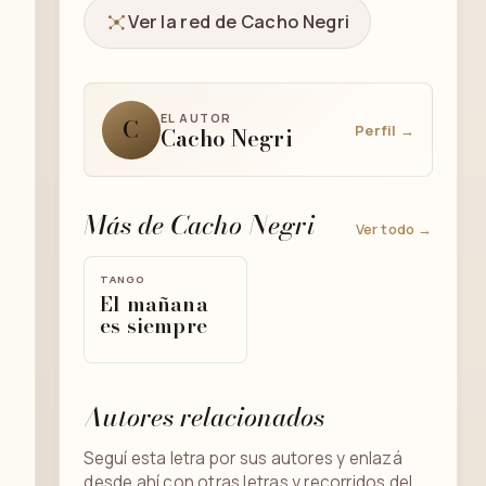
Ver la red de Cacho Negri
EL AUTOR
C
Perfil →
Cacho Negri
Más de Cacho Negri
Ver todo →
TANGO
El mañana
es siempre
Autores relacionados
Seguí esta letra por sus autores y enlazá
desde ahí con otras letras y recorridos del