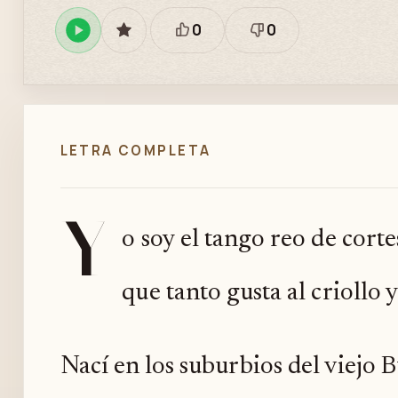
0
0
Reproducir
GUARDAR
Está
Necesita
en
bien
revisión
Spotify
LETRA COMPLETA
Y
o soy el tango reo de cort
que tanto gusta al criollo 
Nací en los suburbios del viejo 