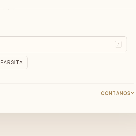
· · ·
/
MPARSITA
CONTANOS