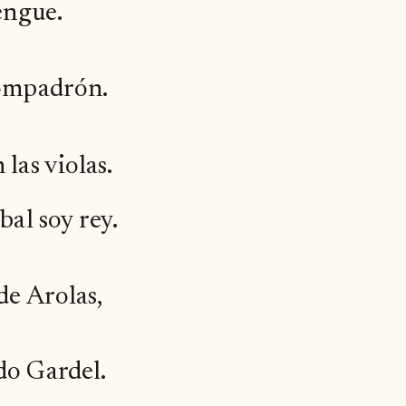
engue.
compadrón.
las violas.
bal soy rey.
de Arolas,
do Gardel.