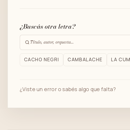
¿Buscás otra letra?
Buscar
en
CACHO NEGRI
CAMBALACHE
LA CU
el
archivo
¿Viste un error o sabés algo que falta?