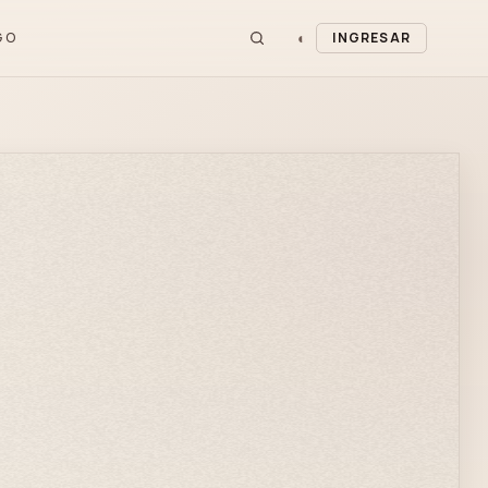
◐
GO
INGRESAR