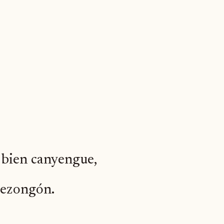
 bien canyengue,
 rezongón.