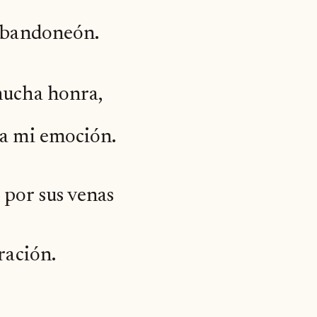
e bandoneón.
mucha honra,
da mi emoción.
 por sus venas
ración.