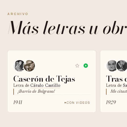
ARCHIVO
Más letras u obr
Caserón de Tejas
Tras 
Letra de
Cátulo Castillo
Letra de
S
¡Barrio de Belgrano!
Me citast
1941
1929
CON VIDEOS