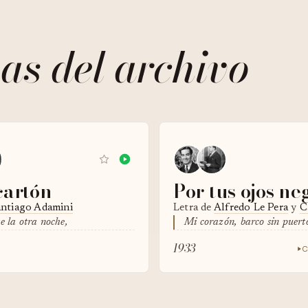
as del archivo
cartón
Por tus ojos ne
antiago Adamini
Letra de
Alfredo Le Pera
y
C
e la otra noche,
Mi corazón, barco sin puert
1933
C